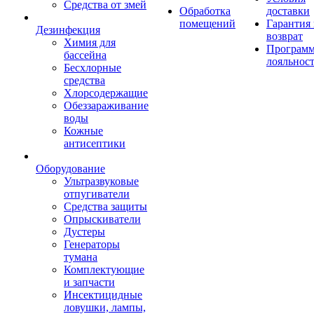
Средства от змей
Обработка
доставки
помещений
Гарантия
Дезинфекция
возврат
Химия для
Програм
бассейна
лояльнос
Бесхлорные
средства
Хлорсодержащие
Обеззараживание
воды
Кожные
антисептики
Оборудование
Ультразвуковые
отпугиватели
Средства защиты
Опрыскиватели
Дустеры
Генераторы
тумана
Комплектующие
и запчасти
Инсектицидные
ловушки, лампы,