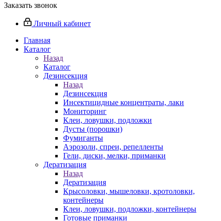
Заказать звонок
Личный кабинет
Главная
Каталог
Назад
Каталог
Дезинсекция
Назад
Дезинсекция
Инсектицидные концентраты, лаки
Мониторинг
Клеи, ловушки, подложки
Дусты (порошки)
Фумиганты
Аэрозоли, спреи, репелленты
Гели, диски, мелки, приманки
Дератизация
Назад
Дератизация
Крысоловки, мышеловки, кротоловки,
контейнеры
Клеи, ловушки, подложки, контейнеры
Готовые приманки