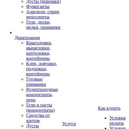
Дусты (порошки)
Фумиганты
Аэрозоли, спреи,
репелленты
Гели, диски,
мелки, приманки
Дератизация
Крысоловки,
мышеловки,
кротоловки,
контейнеры
Клеи, ловушки,
подложки,
контейнеры
Готовые
приманки
Родентицидные
концентраты,
пена
Гели и пасты
Как купить
(концентраты)
Средства от
Условия
кротов
оплаты
Услуги
Дусты
Условия