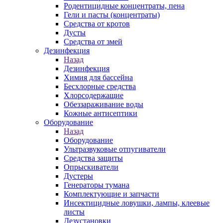
Родентицидные концентраты, пена
Гели и пасты (концентраты)
Средства от кротов
Дусты
Средства от змей
Дезинфекция
Назад
Дезинфекция
Химия для бассейна
Бесхлорные средства
Хлорсодержащие
Обеззараживание воды
Кожные антисептики
Оборудование
Назад
Оборудование
Ультразвуковые отпугиватели
Средства защиты
Опрыскиватели
Дустеры
Генераторы тумана
Комплектующие и запчасти
Инсектицидные ловушки, лампы, клеевые
листы
Дезустановки