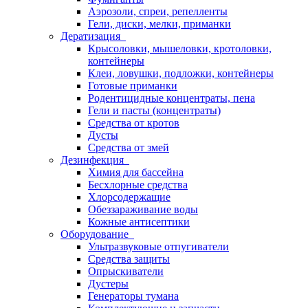
Аэрозоли, спреи, репелленты
Гели, диски, мелки, приманки
Дератизация
Крысоловки, мышеловки, кротоловки,
контейнеры
Клеи, ловушки, подложки, контейнеры
Готовые приманки
Родентицидные концентраты, пена
Гели и пасты (концентраты)
Средства от кротов
Дусты
Средства от змей
Дезинфекция
Химия для бассейна
Бесхлорные средства
Хлорсодержащие
Обеззараживание воды
Кожные антисептики
Оборудование
Ультразвуковые отпугиватели
Средства защиты
Опрыскиватели
Дустеры
Генераторы тумана