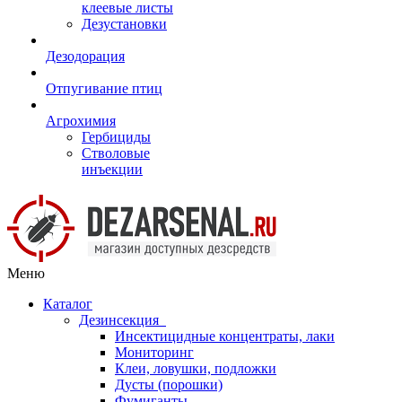
клеевые листы
Дезустановки
Дезодорация
Отпугивание птиц
Агрохимия
Гербициды
Стволовые
инъекции
Меню
Каталог
Дезинсекция
Инсектицидные концентраты, лаки
Мониторинг
Клеи, ловушки, подложки
Дусты (порошки)
Фумиганты