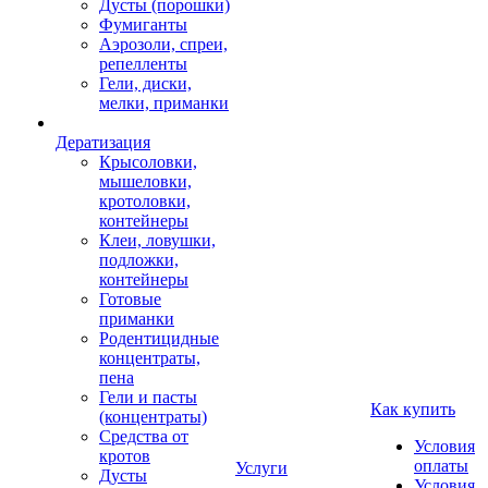
Дусты (порошки)
Фумиганты
Аэрозоли, спреи,
репелленты
Гели, диски,
мелки, приманки
Дератизация
Крысоловки,
мышеловки,
кротоловки,
контейнеры
Клеи, ловушки,
подложки,
контейнеры
Готовые
приманки
Родентицидные
концентраты,
пена
Гели и пасты
Как купить
(концентраты)
Средства от
Условия
кротов
оплаты
Услуги
Дусты
Условия