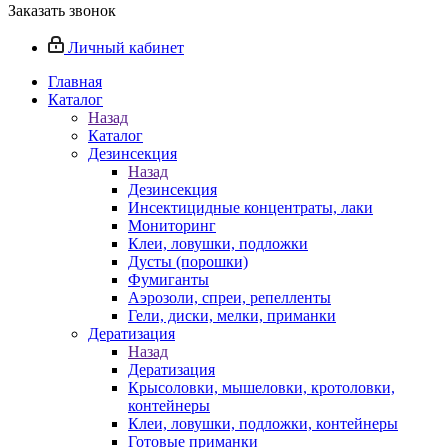
Заказать звонок
Личный кабинет
Главная
Каталог
Назад
Каталог
Дезинсекция
Назад
Дезинсекция
Инсектицидные концентраты, лаки
Мониторинг
Клеи, ловушки, подложки
Дусты (порошки)
Фумиганты
Аэрозоли, спреи, репелленты
Гели, диски, мелки, приманки
Дератизация
Назад
Дератизация
Крысоловки, мышеловки, кротоловки,
контейнеры
Клеи, ловушки, подложки, контейнеры
Готовые приманки