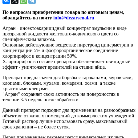
По вопросам приобретения товара по оптовым ценам,
обращайтесь на почту
info@dezarsenal.ru
Агран - инсектоакарицидный концентрат эмульсии в виде
прозрачной жидкости желтовато-коричневого цвета со
специфическим запахом.
Основные действующие вещества: пиретроид циперметрин в
концентрации 5% и фосфороорганическое соединение
хлорпирифос в концентрации 50%.
Хлорпирифос в составе препарата обеспечивает овицидный
эффект - уничтожает вредителей на стадии яйца.
Препарат предназначен для борьбы с тараканами, муравьями,
клопами, блохами, мухами, комарами, осами, а также
крысиными клещами.
"Агран" сохраняет свою активность на поверхностях в
течение 3-5 недель после обработки.
Данный препарат подходит для применения на разнообразных
объектах: от жилых помещений до коммерческих учреждений.
Готовый раствор лучше использовать сразу, максимальный
срок хранения – не более суток.
Перед применением рекомендуется внимательно изучить