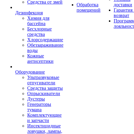
Средства от змей
Обработка
доставки
помещений
Гарантия
Дезинфекция
возврат
Химия для
Програм
бассейна
лояльнос
Бесхлорные
средства
Хлорсодержащие
Обеззараживание
воды
Кожные
антисептики
Оборудование
Ультразвуковые
отпугиватели
Средства защиты
Опрыскиватели
Дустеры
Генераторы
тумана
Комплектующие
и запчасти
Инсектицидные
ловушки, лампы,