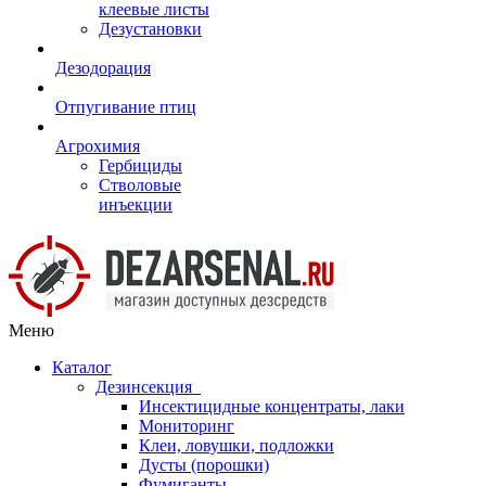
клеевые листы
Дезустановки
Дезодорация
Отпугивание птиц
Агрохимия
Гербициды
Стволовые
инъекции
Меню
Каталог
Дезинсекция
Инсектицидные концентраты, лаки
Мониторинг
Клеи, ловушки, подложки
Дусты (порошки)
Фумиганты