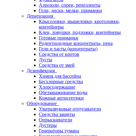
Аэрозоли, спреи, репелленты
Гели, диски, мелки, приманки
Дератизация
Крысоловки, мышеловки, кротоловки,
контейнеры
Клеи, ловушки, подложки, контейнеры
Готовые приманки
Родентицидные концентраты, пена
Гели и пасты (концентраты)
Средства от кротов
Дусты
Средства от змей
Дезинфекция
Химия для бассейна
Бесхлорные средства
Хлорсодержащие
Обеззараживание воды
Кожные антисептики
Оборудование
Ультразвуковые отпугиватели
Средства защиты
Опрыскиватели
Дустеры
Генераторы тумана