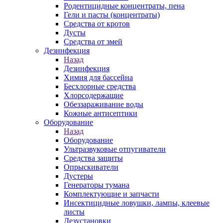
Родентицидные концентраты, пена
Гели и пасты (концентраты)
Средства от кротов
Дусты
Средства от змей
Дезинфекция
Назад
Дезинфекция
Химия для бассейна
Бесхлорные средства
Хлорсодержащие
Обеззараживание воды
Кожные антисептики
Оборудование
Назад
Оборудование
Ультразвуковые отпугиватели
Средства защиты
Опрыскиватели
Дустеры
Генераторы тумана
Комплектующие и запчасти
Инсектицидные ловушки, лампы, клеевые
листы
Дезустановки