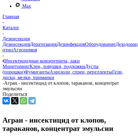
Max
Главная
-
Каталог
-
Дезинсекция
Дезинсекция
Дератизация
Дезинфекция
Оборудование
Дезодорац
птиц
Агрохимия
-
Инсектицидные концентраты, лаки
Мониторинг
Клеи, ловушки, подложки
Дусты
(порошки)
Фумиганты
Аэрозоли, спреи, репелленты
Гели,
диски, мелки, приманки
-
Агран - инсектицид от клопов, тараканов, концентрат
эмульсии
Поделиться
Агран - инсектицид от клопов,
тараканов, концентрат эмульсии