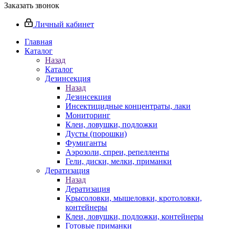
Заказать звонок
Личный кабинет
Главная
Каталог
Назад
Каталог
Дезинсекция
Назад
Дезинсекция
Инсектицидные концентраты, лаки
Мониторинг
Клеи, ловушки, подложки
Дусты (порошки)
Фумиганты
Аэрозоли, спреи, репелленты
Гели, диски, мелки, приманки
Дератизация
Назад
Дератизация
Крысоловки, мышеловки, кротоловки,
контейнеры
Клеи, ловушки, подложки, контейнеры
Готовые приманки