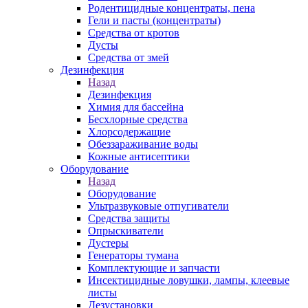
Родентицидные концентраты, пена
Гели и пасты (концентраты)
Средства от кротов
Дусты
Средства от змей
Дезинфекция
Назад
Дезинфекция
Химия для бассейна
Бесхлорные средства
Хлорсодержащие
Обеззараживание воды
Кожные антисептики
Оборудование
Назад
Оборудование
Ультразвуковые отпугиватели
Средства защиты
Опрыскиватели
Дустеры
Генераторы тумана
Комплектующие и запчасти
Инсектицидные ловушки, лампы, клеевые
листы
Дезустановки