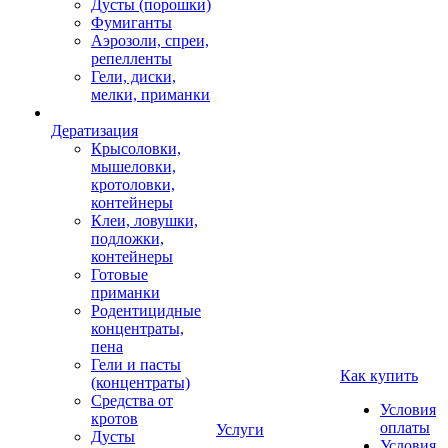
Дусты (порошки)
Фумиганты
Аэрозоли, спреи,
репелленты
Гели, диски,
мелки, приманки
Дератизация
Крысоловки,
мышеловки,
кротоловки,
контейнеры
Клеи, ловушки,
подложки,
контейнеры
Готовые
приманки
Родентицидные
концентраты,
пена
Гели и пасты
Как купить
(концентраты)
Средства от
Условия
кротов
оплаты
Услуги
Дусты
Условия