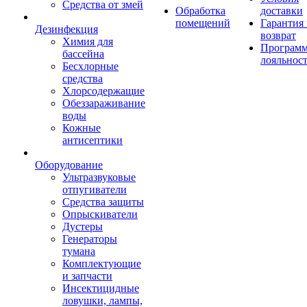
Средства от змей
Обработка
доставки
помещений
Гарантия
Дезинфекция
возврат
Химия для
Програм
бассейна
лояльнос
Бесхлорные
средства
Хлорсодержащие
Обеззараживание
воды
Кожные
антисептики
Оборудование
Ультразвуковые
отпугиватели
Средства защиты
Опрыскиватели
Дустеры
Генераторы
тумана
Комплектующие
и запчасти
Инсектицидные
ловушки, лампы,