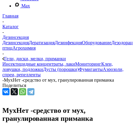
Max
Главная
-
Каталог
-
Дезинсекция
Дезинсекция
Дератизация
Дезинфекция
Оборудование
Дезодорац
птиц
Агрохимия
-
Гели, диски, мелки, приманки
Инсектицидные концентраты, лаки
Мониторинг
Клеи,
ловушки, подложки
Дусты (порошки)
Фумиганты
Аэрозоли,
спреи, репелленты
-
МухНет -средство от мух, гранулированная приманка
Поделиться
МухНет -средство от мух,
гранулированная приманка