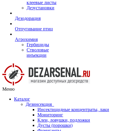
клеевые листы
Дезустановки
Дезодорация
Отпугивание птиц
Агрохимия
Гербициды
Стволовые
инъекции
Меню
Каталог
Дезинсекция
Инсектицидные концентраты, лаки
Мониторинг
Клеи, ловушки, подложки
Дусты (порошки)
Фумиганты