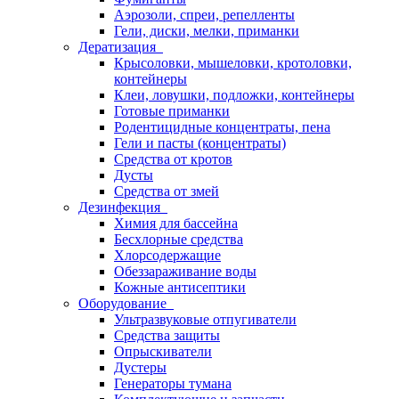
Аэрозоли, спреи, репелленты
Гели, диски, мелки, приманки
Дератизация
Крысоловки, мышеловки, кротоловки,
контейнеры
Клеи, ловушки, подложки, контейнеры
Готовые приманки
Родентицидные концентраты, пена
Гели и пасты (концентраты)
Средства от кротов
Дусты
Средства от змей
Дезинфекция
Химия для бассейна
Бесхлорные средства
Хлорсодержащие
Обеззараживание воды
Кожные антисептики
Оборудование
Ультразвуковые отпугиватели
Средства защиты
Опрыскиватели
Дустеры
Генераторы тумана