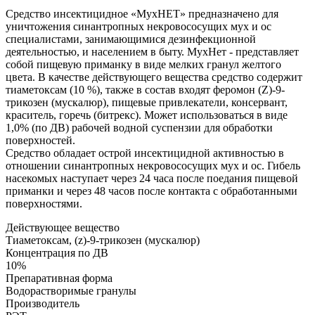
Средство инсектицидное «МухНЕТ» предназначено для
уничтожения синантропных некровососущих мух и ос
специалистами, занимающимися дезинфекционной
деятельностью, и населением в быту. МухНет - представляет
собой пищевую приманку в виде мелких гранул желтого
цвета. В качестве действующего вещества средство содержит
тиаметоксам (10 %), также в состав входят феромон (Z)-9-
трикозен (мускалюр), пищевые привлекатели, консервант,
краситель, горечь (битрекс). Может использоваться в виде
1,0% (по ДВ) рабочей водной суспензии для обработки
поверхностей.
Средство обладает острой инсектицидной активностью в
отношении синантропных некровососущих мух и ос. Гибель
насекомых наступает через 24 часа после поедания пищевой
приманки и через 48 часов после контакта с обработанными
поверхностями.
Действующее вещество
Тиаметоксам, (z)-9-трикозен (мускалюр)
Концентрация по ДВ
10%
Препаративная форма
Водорастворимые гранулы
Производитель