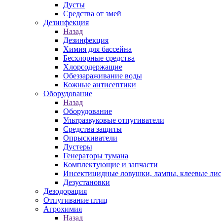
Дусты
Средства от змей
Дезинфекция
Назад
Дезинфекция
Химия для бассейна
Бесхлорные средства
Хлорсодержащие
Обеззараживание воды
Кожные антисептики
Оборудование
Назад
Оборудование
Ультразвуковые отпугиватели
Средства защиты
Опрыскиватели
Дустеры
Генераторы тумана
Комплектующие и запчасти
Инсектицидные ловушки, лампы, клеевые ли
Дезустановки
Дезодорация
Отпугивание птиц
Агрохимия
Назад