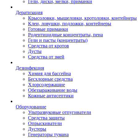
Гели, диски, мелки, приманки
Дератизация
Крысоловки, мышеловки, кротоловки, контейнеры
Клеи, ловушки, подложки, контейнеры
Готовые приманки
Родентицидные концентраты, пена
Гели и пасты (концентраты)
Средства от кротов
Дусты
Средства от змей
Дезинфекция
Химия для бассейна
Бесхлорные средства
Хлорсодержащие
Обеззараживание воды
Кожные антисептики
Оборудование
Ультразвуковые отпугиватели
Средства защиты
Опрыскиватели
Дустеры
Генераторы тумана