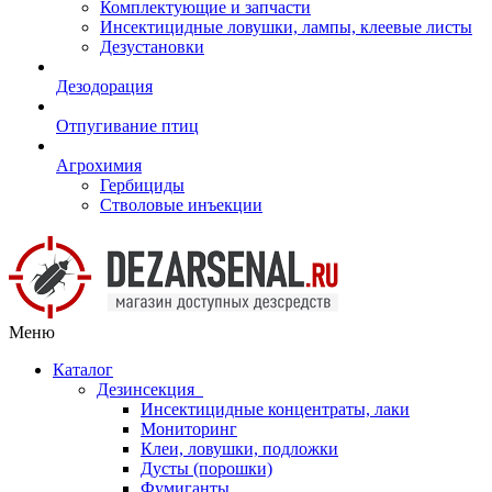
Комплектующие и запчасти
Инсектицидные ловушки, лампы, клеевые листы
Дезустановки
Дезодорация
Отпугивание птиц
Агрохимия
Гербициды
Стволовые инъекции
Меню
Каталог
Дезинсекция
Инсектицидные концентраты, лаки
Мониторинг
Клеи, ловушки, подложки
Дусты (порошки)
Фумиганты