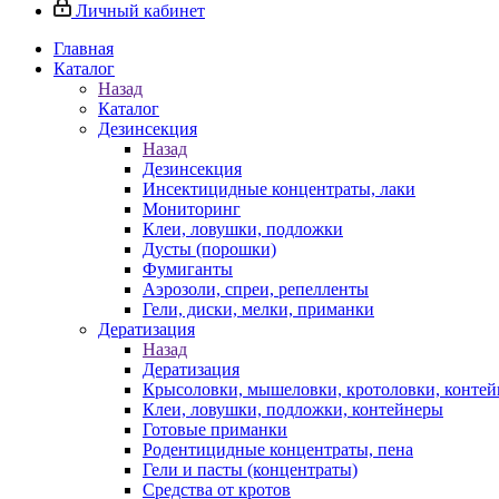
Личный кабинет
Главная
Каталог
Назад
Каталог
Дезинсекция
Назад
Дезинсекция
Инсектицидные концентраты, лаки
Мониторинг
Клеи, ловушки, подложки
Дусты (порошки)
Фумиганты
Аэрозоли, спреи, репелленты
Гели, диски, мелки, приманки
Дератизация
Назад
Дератизация
Крысоловки, мышеловки, кротоловки, конте
Клеи, ловушки, подложки, контейнеры
Готовые приманки
Родентицидные концентраты, пена
Гели и пасты (концентраты)
Средства от кротов