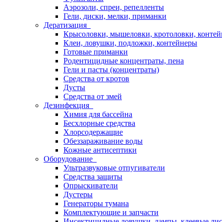
Аэрозоли, спреи, репелленты
Гели, диски, мелки, приманки
Дератизация
Крысоловки, мышеловки, кротоловки, конте
Клеи, ловушки, подложки, контейнеры
Готовые приманки
Родентицидные концентраты, пена
Гели и пасты (концентраты)
Средства от кротов
Дусты
Средства от змей
Дезинфекция
Химия для бассейна
Бесхлорные средства
Хлорсодержащие
Обеззараживание воды
Кожные антисептики
Оборудование
Ультразвуковые отпугиватели
Средства защиты
Опрыскиватели
Дустеры
Генераторы тумана
Комплектующие и запчасти
Инсектицидные ловушки, лампы, клеевые ли