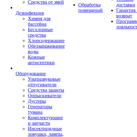
Средства от змей
Обработка
доставки
помещений
Гарантия
Дезинфекция
возврат
Химия для
Програм
бассейна
лояльнос
Бесхлорные
средства
Хлорсодержащие
Обеззараживание
воды
Кожные
антисептики
Оборудование
Ультразвуковые
отпугиватели
Средства защиты
Опрыскиватели
Дустеры
Генераторы
тумана
Комплектующие
и запчасти
Инсектицидные
ловушки, лампы,