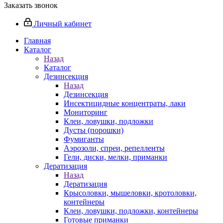
Заказать звонок
Личный кабинет
Главная
Каталог
Назад
Каталог
Дезинсекция
Назад
Дезинсекция
Инсектицидные концентраты, лаки
Мониторинг
Клеи, ловушки, подложки
Дусты (порошки)
Фумиганты
Аэрозоли, спреи, репелленты
Гели, диски, мелки, приманки
Дератизация
Назад
Дератизация
Крысоловки, мышеловки, кротоловки,
контейнеры
Клеи, ловушки, подложки, контейнеры
Готовые приманки