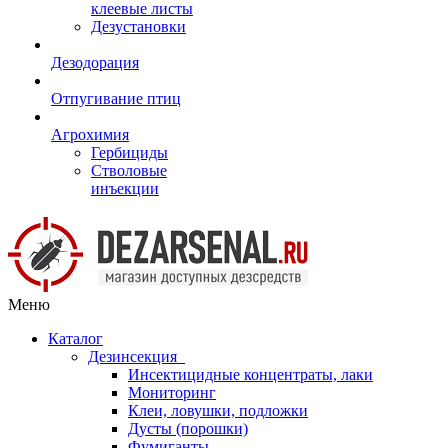
клеевые листы
Дезустановки
Дезодорация
Отпугивание птиц
Агрохимия
Гербициды
Стволовые
инъекции
Меню
Каталог
Дезинсекция
Инсектицидные концентраты, лаки
Мониторинг
Клеи, ловушки, подложки
Дусты (порошки)
Фумиганты