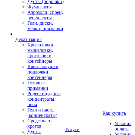
Дусты (порошки)
Фумиганты
Аэрозоли, спреи,
репелленты
Гели, диски,
мелки, приманки
Дератизация
Крысоловки,
мышеловки,
кротоловки,
контейнеры
Клеи, ловушки,
подложки,
контейнеры
Готовые
приманки
Родентицидные
концентраты,
пена
Гели и пасты
Как купить
(концентраты)
Средства от
Условия
кротов
оплаты
Услуги
Дусты
Условия