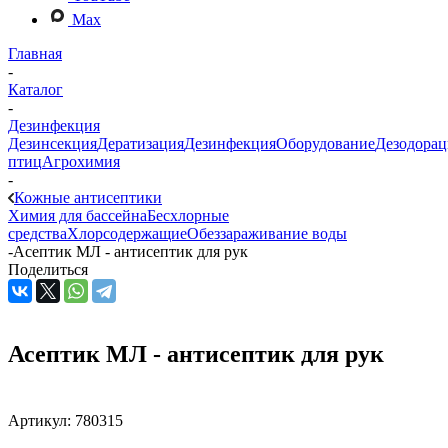
Max
Главная
-
Каталог
-
Дезинфекция
Дезинсекция
Дератизация
Дезинфекция
Оборудование
Дезодорац
птиц
Агрохимия
-
Кожные антисептики
Химия для бассейна
Бесхлорные
средства
Хлорсодержащие
Обеззараживание воды
-
Асептик МЛ - антисептик для рук
Поделиться
Асептик МЛ - антисептик для рук
Артикул:
780315