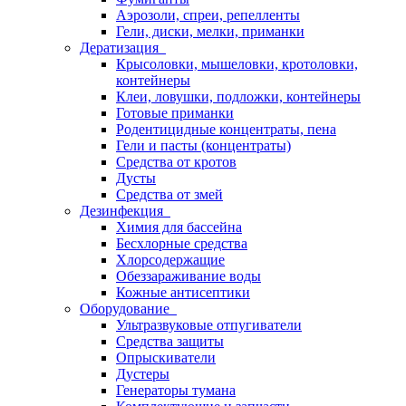
Аэрозоли, спреи, репелленты
Гели, диски, мелки, приманки
Дератизация
Крысоловки, мышеловки, кротоловки,
контейнеры
Клеи, ловушки, подложки, контейнеры
Готовые приманки
Родентицидные концентраты, пена
Гели и пасты (концентраты)
Средства от кротов
Дусты
Средства от змей
Дезинфекция
Химия для бассейна
Бесхлорные средства
Хлорсодержащие
Обеззараживание воды
Кожные антисептики
Оборудование
Ультразвуковые отпугиватели
Средства защиты
Опрыскиватели
Дустеры
Генераторы тумана