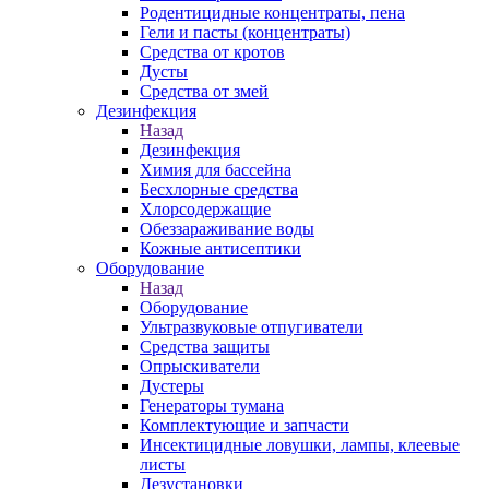
Родентицидные концентраты, пена
Гели и пасты (концентраты)
Средства от кротов
Дусты
Средства от змей
Дезинфекция
Назад
Дезинфекция
Химия для бассейна
Бесхлорные средства
Хлорсодержащие
Обеззараживание воды
Кожные антисептики
Оборудование
Назад
Оборудование
Ультразвуковые отпугиватели
Средства защиты
Опрыскиватели
Дустеры
Генераторы тумана
Комплектующие и запчасти
Инсектицидные ловушки, лампы, клеевые
листы
Дезустановки