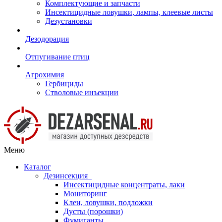
Комплектующие и запчасти
Инсектицидные ловушки, лампы, клеевые листы
Дезустановки
Дезодорация
Отпугивание птиц
Агрохимия
Гербициды
Стволовые инъекции
Меню
Каталог
Дезинсекция
Инсектицидные концентраты, лаки
Мониторинг
Клеи, ловушки, подложки
Дусты (порошки)
Фумиганты