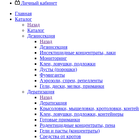
Личный кабинет
Главная
Каталог
Назад
Каталог
Дезинсекция
Назад
Дезинсекция
Инсектицидные концентраты, лаки
Мониторинг
Клеи, ловушки, подложки
Дусты (порошки)
Фумиганты
Аэрозоли, спреи, репелленты
Гели, диски, мелки, приманки
Дератизация
Назад
Дератизация
Крысоловки, мышеловки, кротоловки, конте
Клеи, ловушки, подложки, контейнеры
Готовые приманки
Родентицидные концентраты, пена
Гели и пасты (концентраты)
Средства от кротов