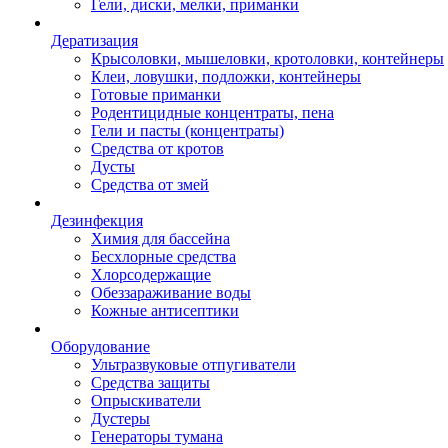
Гели, диски, мелки, приманки
Дератизация
Крысоловки, мышеловки, кротоловки, контейнеры
Клеи, ловушки, подложки, контейнеры
Готовые приманки
Родентицидные концентраты, пена
Гели и пасты (концентраты)
Средства от кротов
Дусты
Средства от змей
Дезинфекция
Химия для бассейна
Бесхлорные средства
Хлорсодержащие
Обеззараживание воды
Кожные антисептики
Оборудование
Ультразвуковые отпугиватели
Средства защиты
Опрыскиватели
Дустеры
Генераторы тумана