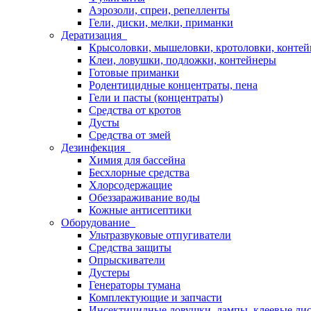
Аэрозоли, спреи, репелленты
Гели, диски, мелки, приманки
Дератизация
Крысоловки, мышеловки, кротоловки, конте
Клеи, ловушки, подложки, контейнеры
Готовые приманки
Родентицидные концентраты, пена
Гели и пасты (концентраты)
Средства от кротов
Дусты
Средства от змей
Дезинфекция
Химия для бассейна
Бесхлорные средства
Хлорсодержащие
Обеззараживание воды
Кожные антисептики
Оборудование
Ультразвуковые отпугиватели
Средства защиты
Опрыскиватели
Дустеры
Генераторы тумана
Комплектующие и запчасти
Инсектицидные ловушки, лампы, клеевые ли