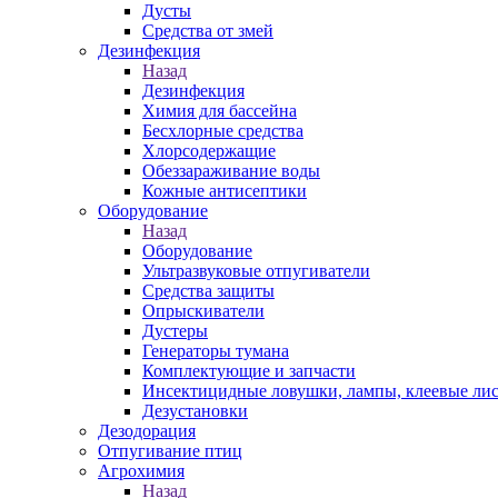
Дусты
Средства от змей
Дезинфекция
Назад
Дезинфекция
Химия для бассейна
Бесхлорные средства
Хлорсодержащие
Обеззараживание воды
Кожные антисептики
Оборудование
Назад
Оборудование
Ультразвуковые отпугиватели
Средства защиты
Опрыскиватели
Дустеры
Генераторы тумана
Комплектующие и запчасти
Инсектицидные ловушки, лампы, клеевые ли
Дезустановки
Дезодорация
Отпугивание птиц
Агрохимия
Назад