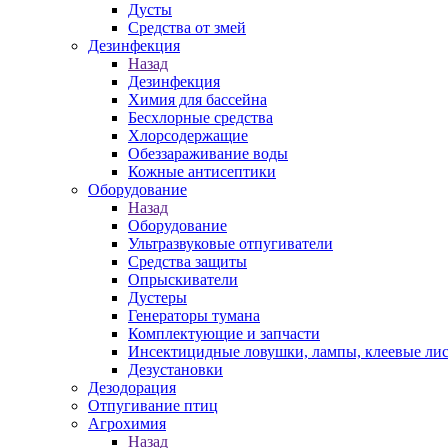
Дусты
Средства от змей
Дезинфекция
Назад
Дезинфекция
Химия для бассейна
Бесхлорные средства
Хлорсодержащие
Обеззараживание воды
Кожные антисептики
Оборудование
Назад
Оборудование
Ультразвуковые отпугиватели
Средства защиты
Опрыскиватели
Дустеры
Генераторы тумана
Комплектующие и запчасти
Инсектицидные ловушки, лампы, клеевые ли
Дезустановки
Дезодорация
Отпугивание птиц
Агрохимия
Назад