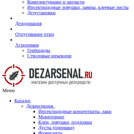
Комплектующие и запчасти
Инсектицидные ловушки, лампы, клеевые листы
Дезустановки
Дезодорация
Отпугивание птиц
Агрохимия
Гербициды
Стволовые инъекции
Меню
Каталог
Дезинсекция
Инсектицидные концентраты, лаки
Мониторинг
Клеи, ловушки, подложки
Дусты (порошки)
Фумиганты