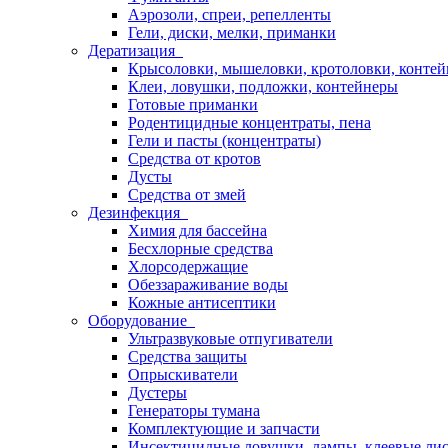
Аэрозоли, спреи, репелленты
Гели, диски, мелки, приманки
Дератизация
Крысоловки, мышеловки, кротоловки, конте
Клеи, ловушки, подложки, контейнеры
Готовые приманки
Родентицидные концентраты, пена
Гели и пасты (концентраты)
Средства от кротов
Дусты
Средства от змей
Дезинфекция
Химия для бассейна
Бесхлорные средства
Хлорсодержащие
Обеззараживание воды
Кожные антисептики
Оборудование
Ультразвуковые отпугиватели
Средства защиты
Опрыскиватели
Дустеры
Генераторы тумана
Комплектующие и запчасти
Инсектицидные ловушки, лампы, клеевые ли