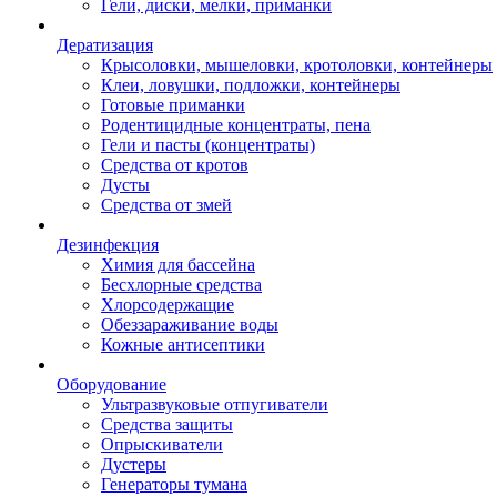
Гели, диски, мелки, приманки
Дератизация
Крысоловки, мышеловки, кротоловки, контейнеры
Клеи, ловушки, подложки, контейнеры
Готовые приманки
Родентицидные концентраты, пена
Гели и пасты (концентраты)
Средства от кротов
Дусты
Средства от змей
Дезинфекция
Химия для бассейна
Бесхлорные средства
Хлорсодержащие
Обеззараживание воды
Кожные антисептики
Оборудование
Ультразвуковые отпугиватели
Средства защиты
Опрыскиватели
Дустеры
Генераторы тумана