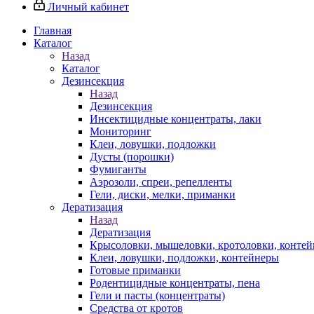
Личный кабинет
Главная
Каталог
Назад
Каталог
Дезинсекция
Назад
Дезинсекция
Инсектицидные концентраты, лаки
Мониторинг
Клеи, ловушки, подложки
Дусты (порошки)
Фумиганты
Аэрозоли, спреи, репелленты
Гели, диски, мелки, приманки
Дератизация
Назад
Дератизация
Крысоловки, мышеловки, кротоловки, конте
Клеи, ловушки, подложки, контейнеры
Готовые приманки
Родентицидные концентраты, пена
Гели и пасты (концентраты)
Средства от кротов